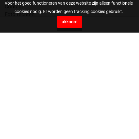
Voor het goed functioneren van deze website zijn alleen functionele
Contact
cookies nodig. Er worden geen tracking cookies gebruikt.
Foto rechten
Voorwaarden
akkoord
0
Press Agency EYE4images B.V.
Vaartweg 10H
4905 BL Oosterhout
Nederland
0162561199
beeldbank@eye4images.nl
stuur ons je bestanden