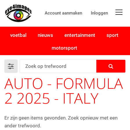
Account aanmaken
Inloggen
voetbal
nieuws
entertainment
sport
motorsport
AUTO - FORMULA
2 2025 - ITALY
Er zijn geen items gevonden. Zoek opnieuw met een
ander trefwoord.