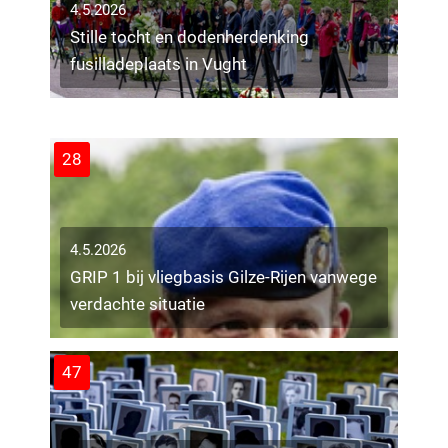
4.5.2026
Stille tocht en dodenherdenking
4.5.2026
fusilladeplaats in Vught
Verkeerspilot Wagnerplein afgerond,
bussluis verwijderd
5
28
4.5.2026
GRIP 1 bij vliegbasis Gilze-Rijen vanwege
verdachte situatie
47