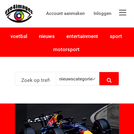
Account aanmaken
Inloggen
voetbal
nieuws
entertainment
sport
motorsport