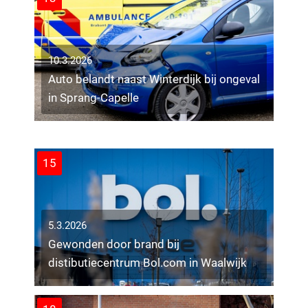
10.3.2026
Auto belandt naast Winterdijk bij ongeval
8.3.2026
in Sprang-Capelle
Cabine vrachtauto volledig uitgebrand
op parkeerplaats De Blaak
11
15
5.3.2026
Gewonden door brand bij
distibutiecentrum Bol.com in Waalwijk