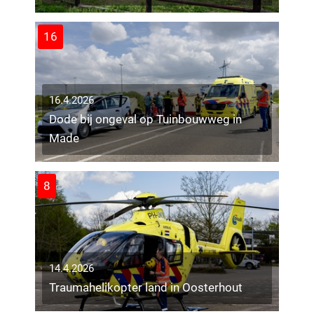
16
16.4.2026
Dode bij ongeval op Tuinbouwweg in
Made
8
14.4.2026
Traumahelikopter land in Oosterhout