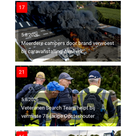
17
5.8.2026
Meerdere campers door brand verwoest
bij caravanstalling Almkerk
21
5.8.2026
Veteranen Search Team helpt bij
vermiste 78-jarige Oosterhouter