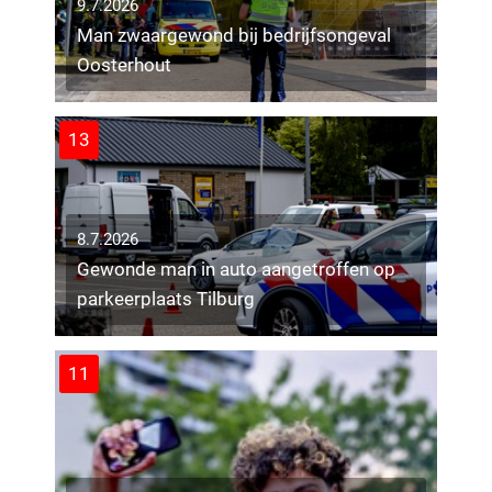
9.7.2026
Man zwaargewond bij bedrijfsongeval
Oosterhout
13
8.7.2026
Gewonde man in auto aangetroffen op
parkeerplaats Tilburg
11