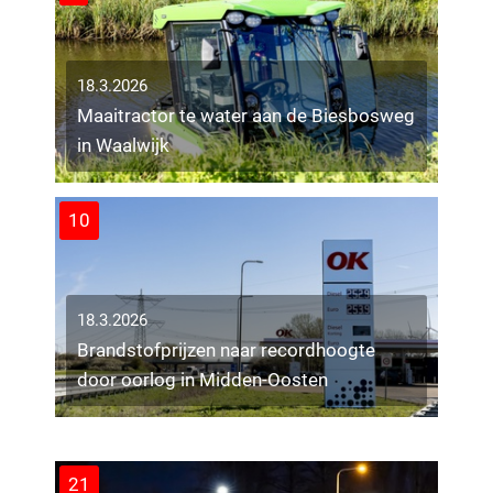
18.3.2026
Maaitractor te water aan de Biesbosweg
in Waalwijk
10
18.3.2026
Brandstofprijzen naar recordhoogte
18.3.2026
door oorlog in Midden-Oosten
Drie mannen uit woning gehaald bij
uitslaande brand in Tilburg
9
21