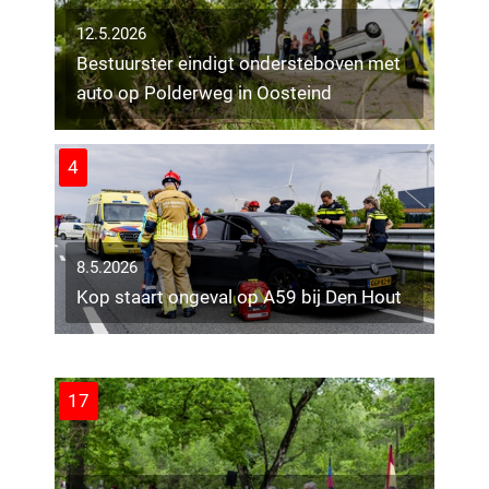
12.5.2026
Bestuurster eindigt ondersteboven met
auto op Polderweg in Oosteind
4
8.5.2026
6.5.2026
Kop staart ongeval op A59 bij Den Hout
Gewonde bij flinke aanrijding op kruising
in Tilburg
11
17