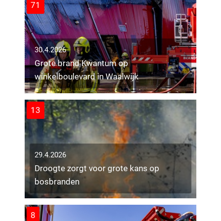
71
30.4.2026
Grote brand Kwantum op
winkelboulevard in Waalwijk
13
29.4.2026
Droogte zorgt voor grote kans op
bosbranden
8