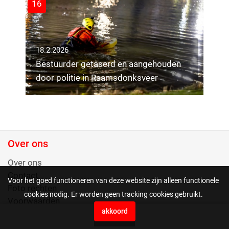
16
18.2.2026
Bestuurder getaserd en aangehouden
17.2.2026
door politie in Raamsdonksveer
Flinke vertraging op A58 bij Moergestel
17.2.2026
na ongeval met vrachtwagen
Persoon gewond bij brand in flatgebouw
9.2.2026
Aleenhouderstraat Tilburg
Twee bedrijfswagens uitgebrand bij
brand op parkeerplaats in Tilburg
8
7
Over ons
12
10
Over ons
Contact
Voor het goed functioneren van deze website zijn alleen functionele
Foto rechten
cookies nodig. Er worden geen tracking cookies gebruikt.
Voorwaarden
9.2.2026
akkoord
Vrachtwagen gekanteld op A59 bij
0
Press Agency EYE4images B.V.
Raamsdonksveer