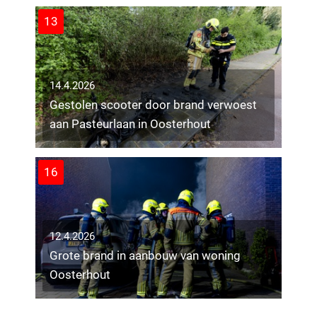
13
14.4.2026
Gestolen scooter door brand verwoest
aan Pasteurlaan in Oosterhout
16
12.4.2026
Grote brand in aanbouw van woning
11.4.2026
Oosterhout
Vijf auto’s beschadigd door brand in
Tilburg-Noord