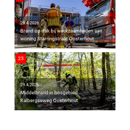
29.4.2026
Brand op dak bij werkzaamheden aan
woning Starringstraat Oosterhout
23
29.4.2026
Middelbrand in bosgebied
28.4.2026
Kalbergseweg Oosterhout
Automobilist veroorzaakt ravage bij
27.4.2026
appartementencomplex
Passagier motor ernstig gewond bij
27.4.2026
ongeval N282 Rijen–Dorst
Brand in magazijn van Aldi in Tilburg-
Noord
5