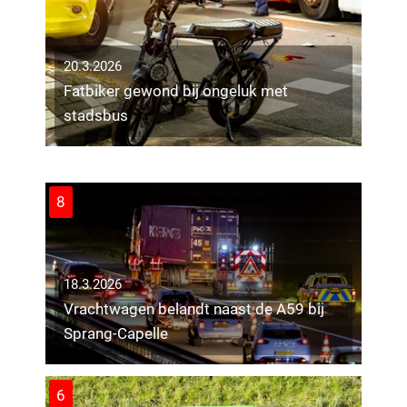
20.3.2026
Fatbiker gewond bij ongeluk met
19.3.2026
stadsbus
Arrestatieteam houdt 19-jarige
verdachte aan na inval in woning Tilburg
in onderzoek naar explosie bij synagoge
18
8
18.3.2026
Vrachtwagen belandt naast de A59 bij
Sprang-Capelle
6