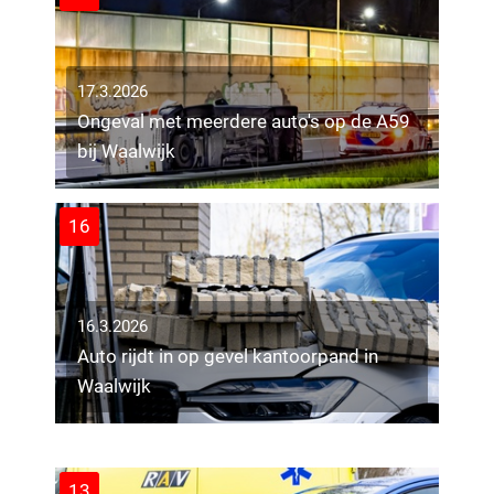
17.3.2026
Ongeval met meerdere auto's op de A59
bij Waalwijk
16
16.3.2026
Auto rijdt in op gevel kantoorpand in
12.3.2026
Waalwijk
Bedrijfswagen zwaar beschadigd door
brand in Tilburg
12
13