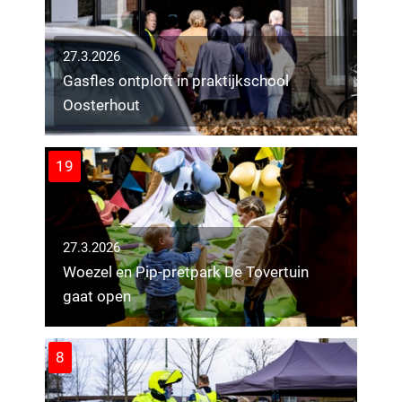
27.3.2026
Gasfles ontploft in praktijkschool
Oosterhout
19
27.3.2026
Woezel en Pip-pretpark De Tovertuin
gaat open
8