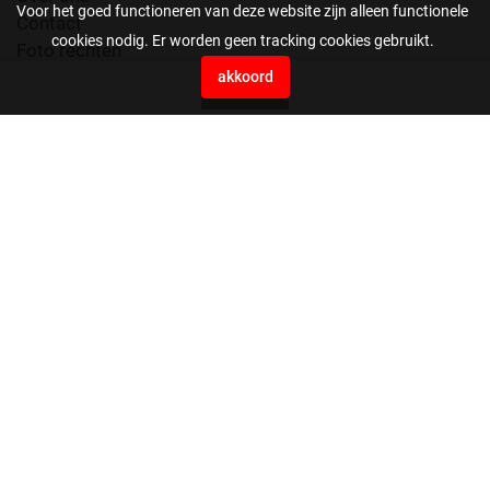
Voor het goed functioneren van deze website zijn alleen functionele
Contact
cookies nodig. Er worden geen tracking cookies gebruikt.
Foto rechten
Voorwaarden
akkoord
0
Press Agency EYE4images B.V.
Vaartweg 10H
4905 BL Oosterhout
Nederland
0162561199
beeldbank@eye4images.nl
stuur ons je bestanden