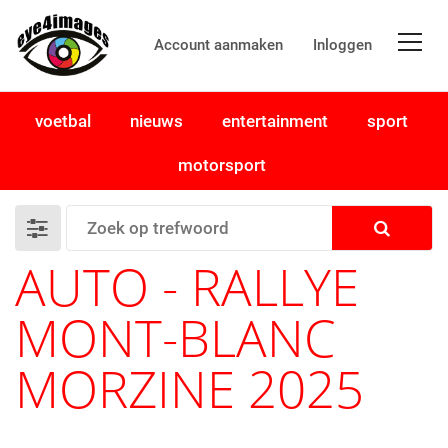
Account aanmaken
Inloggen
voetbal
nieuws
entertainment
sport
motorsport
AUTO - RALLYE
MONT-BLANC
MORZINE 2025