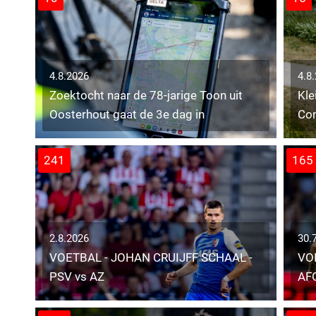
4.8.2026
4.8
Zoektocht naar de 78-jarige Toon uit
Kle
Oosterhout gaat de 3e dag in
Con
241
165
2.8.2026
30.
VOETBAL - JOHAN CRUIJFF SCHAAL -
VO
PSV vs AZ
AF