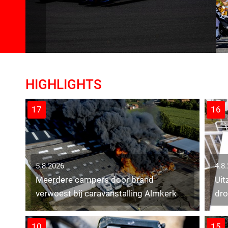
HIGHLIGHTS
17
16
5.8.2026
4.8
Meerdere campers door brand
Uit
verwoest bij caravanstalling Almkerk
dro
op
10
15