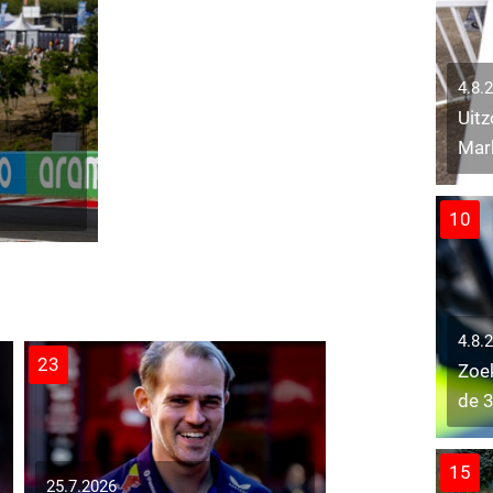
4.8.
Uitz
Mar
10
4.8.
23
Zoek
de 3
15
25.7.2026