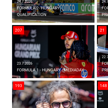
24.7.2026
24.
FORMULA 2- HUNGARY -
FO
QUALIFICATION
PR
207
21
22.
FO
23.7.2026
FORMULA 1 - HUNGARY - MEDIADAY
PR
193
148