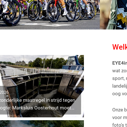
Wel
EYE4i
wat zo
sport,
landel
.2026
oog voo
zonderlijke maatregel in strijd tegen
ogte: Marksluis Oosterhout moet
Onze b
en
voor m
foto's