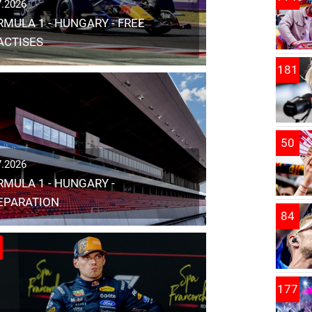
7.2026
RMULA 1 - HUNGARY - FREE
ACTISES
181
50
7.2026
RMULA 1 - HUNGARY -
EPARATION
84
177