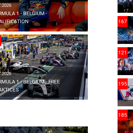
7.2026
RMULA 1 - BELGIUM -
ALIFICATION
167
121
7.2026
RMULA 1 - BELGIUM - FREE
195
AKTICES
185