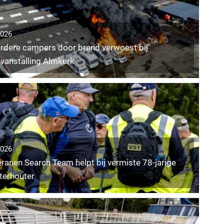
2026
rdere campers door brand verwoest bij
vanstalling Almkerk
2026
ranen Search Team helpt bij vermiste 78-jarige
terhouter