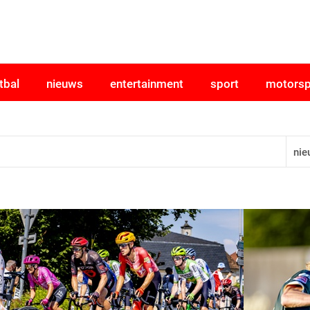
tbal
nieuws
entertainment
sport
motorsp