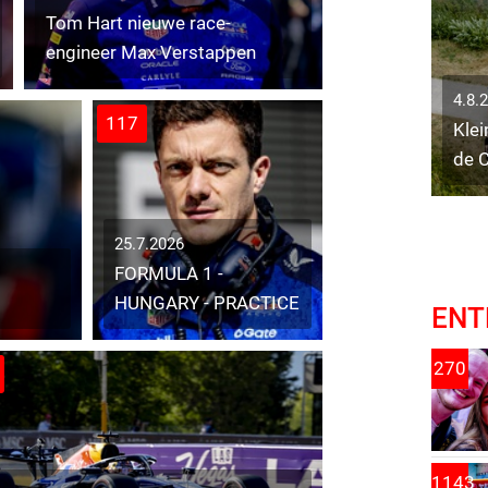
Tom Hart nieuwe race-
engineer Max Verstappen
4.8.
117
Klei
de C
25.7.2026
FORMULA 1 -
HUNGARY - PRACTICE
ENT
270
1143