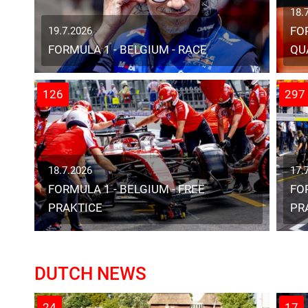
18.
FO
19.7.2026
FORMULA 1 - BELGIUM - RACE
QU
126
297
18.7.2026
17.
FORMULA 1 - BELGIUM - FREE
FO
PRAKTICE
PR
DUTCH NEWS
24
17