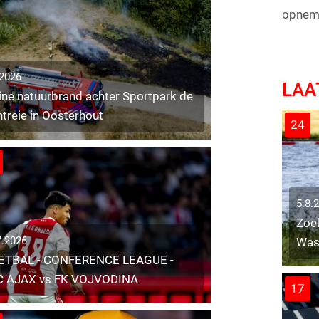
opnem
.2026
LAA
ine natuurbrand achter Sportpark de
treie in Oosterhout
24
5.8.
Zoek
7.2026
Was
ETBAL - CONFERENCE LEAGUE -
C AJAX vs FK VOJVODINA
17