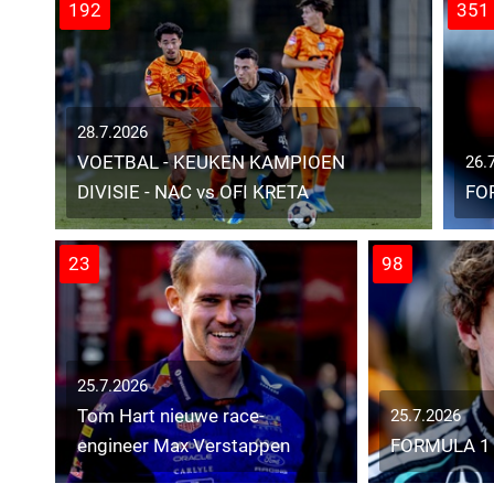
192
351
28.7.2026
VOETBAL - KEUKEN KAMPIOEN
26.
DIVISIE - NAC vs OFI KRETA
FO
23
98
25.7.2026
Tom Hart nieuwe race-
25.7.2026
engineer Max Verstappen
FORMULA 1 