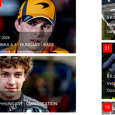
5.8.
Mee
cara
7.2026
RMULA 1 - HUNGARY - RACE
21
5.8.
Vete
Oos
- HUNGARY - QUALIFICATION
16