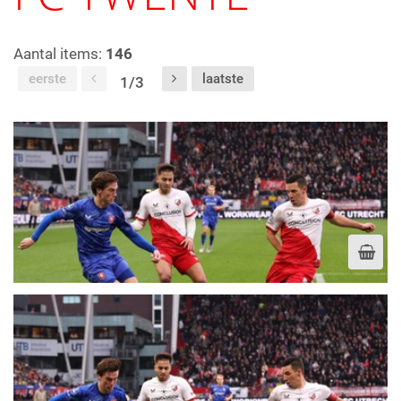
Aantal items:
146
eerste
laatste
1/3