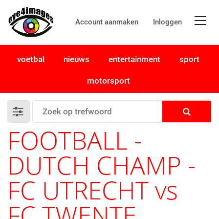
Account aanmaken
Inloggen
voetbal
nieuws
entertainment
sport
motorsport
FOOTBALL -
DUTCH CHAMP -
FC UTRECHT vs
FC TWENTE