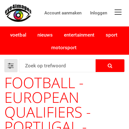
Account aanmaken
Inloggen
voetbal
nieuws
entertainment
sport
motorsport
FOOTBALL -
EUROPEAN
QUALIFIERS -
PORTUGAL -