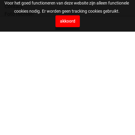
Voor het goed functioneren van deze website zijn alleen functionele
Contact
cookies nodig. Er worden geen tracking cookies gebruikt.
Foto rechten
Voorwaarden
akkoord
0
Press Agency EYE4images B.V.
Vaartweg 10H
4905 BL Oosterhout
Nederland
0162561199
beeldbank@eye4images.nl
stuur ons je bestanden