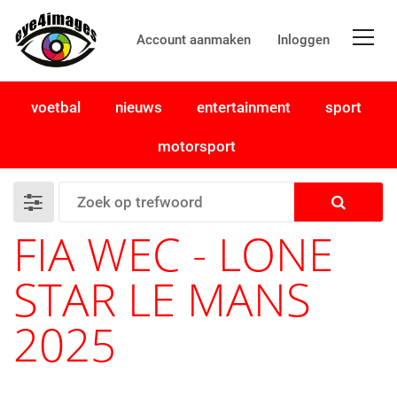
Account aanmaken
Inloggen
voetbal
nieuws
entertainment
sport
motorsport
FIA WEC - LONE
STAR LE MANS
2025