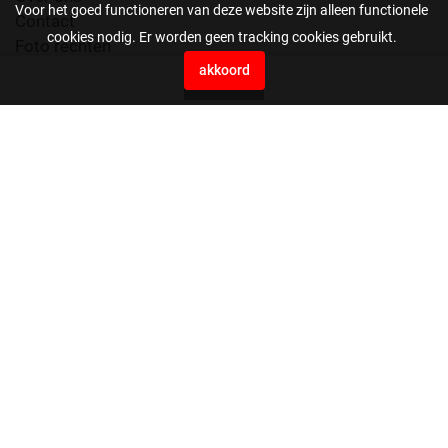
Voor het goed functioneren van deze website zijn alleen functionele
Contact
cookies nodig. Er worden geen tracking cookies gebruikt.
Foto rechten
Voorwaarden
akkoord
0
Press Agency EYE4images B.V.
Vaartweg 10H
4905 BL Oosterhout
Nederland
0162561199
beeldbank@eye4images.nl
stuur ons je bestanden