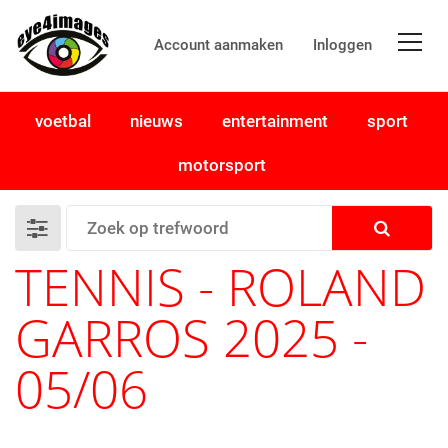
Account aanmaken
Inloggen
voetbal
nieuws
entertainment
sport
motorsport
TENNIS - ROLAND
GARROS 2025 -
05/06