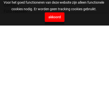
Voor het goed functioneren van deze website zijn alleen functionele
Contact
cookies nodig. Er worden geen tracking cookies gebruikt.
Foto rechten
Voorwaarden
akkoord
0
Press Agency EYE4images B.V.
Vaartweg 10H
4905 BL Oosterhout
Nederland
0162561199
beeldbank@eye4images.nl
stuur ons je bestanden